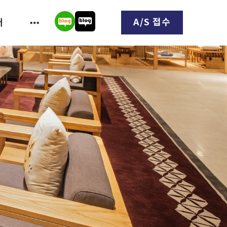
A/S 접수
터