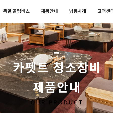
독일 콜럼버스
제품안내
납품사례
고객센
카펫트 청소장비
제품안내
OUR PRODUCT