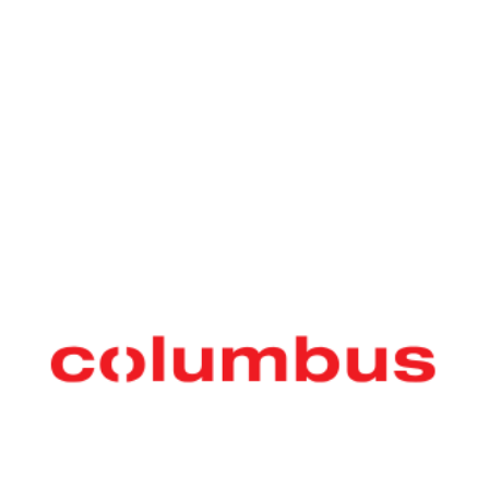
OUR PRODUCT
보행식 . 탑승식 청소장비
독일
청소장비 제조 전문 회사
콜럼버스
는
크린
테크에서 공식 수입하여 국내에 공급합니
다.
한국 총판
크린
테크에서 다양한
독일
청소장비
제품을 경험해 보세요.