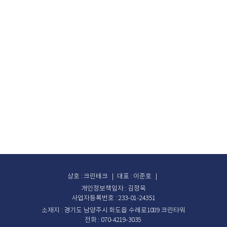
구매 및 A/S 문의
궁금하신 사항은 언제든지 문의주세요.
문의하기
상호 : 크린테크 ｜ 대표 : 이준호 ｜
개인정보책임자 : 김정욱
사업자등록번호 : 233-01-24351
소재지 : 경기도 남양주시 화도읍 수레로1089 크린타워
전화 : 070-4219-3035