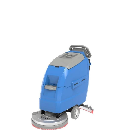
OUR PRODUCT
탑승식
청소장비 .
보행식
청소장비
.
도로
청소차
크린
테크는 국제적으로 인증받고 있는
프리미엄
청소장비 전문 제조사로
부터
OEM, ODM 국내 제조
및
검수
하여 국내에 공급합니다.
언제나 믿고 사용할 수 있는
청소장비
제품을 만들기 위해 노력합니다.