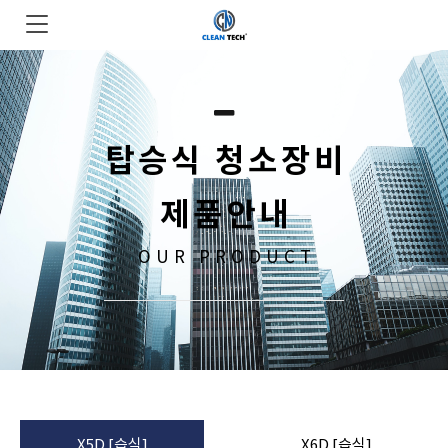
탑승식 청소장비
제품안내
OUR PRODUCT
X5D [습식]
X6D [습식]